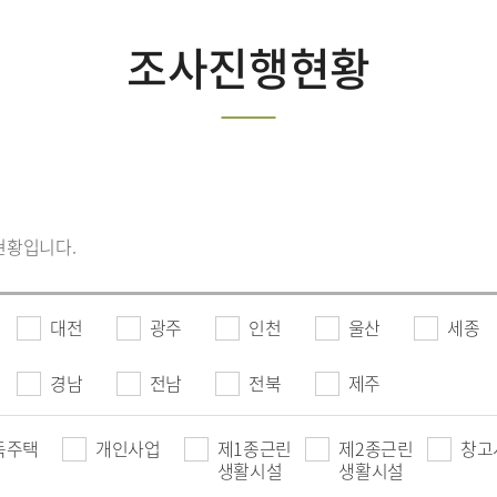
조사진행현황
현황입니다.
대전
광주
인천
울산
세종
경남
전남
전북
제주
독주택
개인사업
제1종근린
제2종근린
창고
생활시설
생활시설