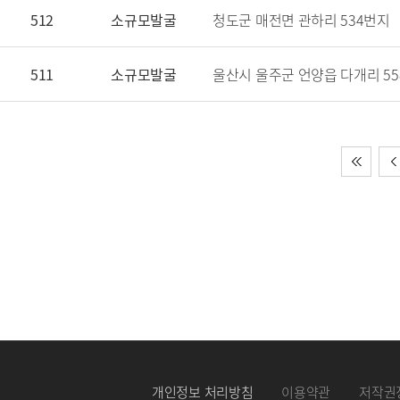
512
소규모발굴
청도군 매전면 관하리 534번지
511
소규모발굴
울산시 울주군 언양읍 다개리 5
개인정보 처리방침
이용약관
저작권