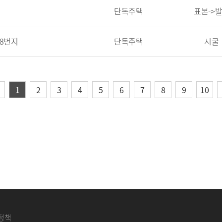
단독주택
표본->
58번지
단독주택
시굴
1
2
3
4
5
6
7
8
9
10
정책