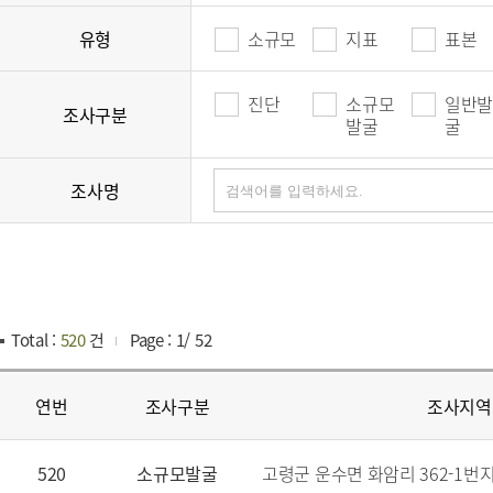
유형
소규모
지표
표본
진단
소규모
일반발
조사구분
발굴
굴
조사명
Total :
520
건
Page :
1
/
52
연번
조사구분
조사지역
520
소규모발굴
고령군 운수면 화암리 362-1번지 외