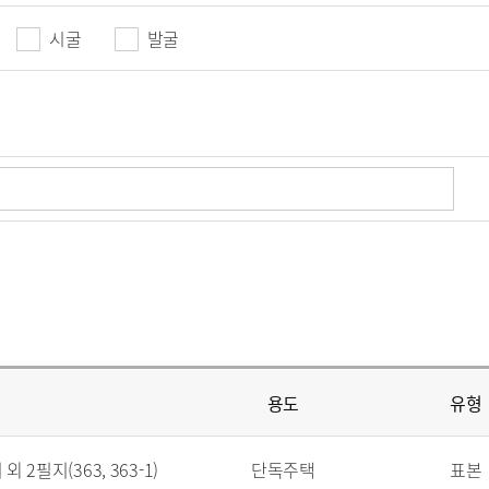
시굴
발굴
용도
유형
 2필지(363, 363-1)
단독주택
표본