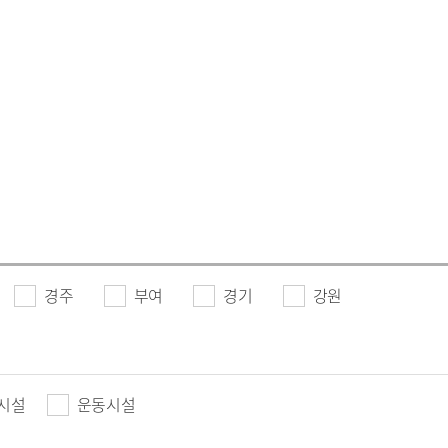
경주
부여
경기
강원
시설
운동시설