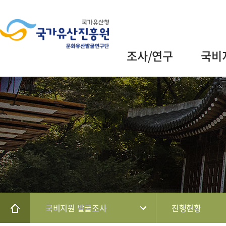
조사/연구
국비
국비지원 발굴조사
진행현황