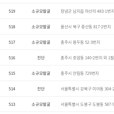
519
소규모발굴
창녕군 남지읍 마산리 483-1번
518
소규모발굴
울산시 북구 중산동 817-2번지
517
소규모발굴
충주시 용두동 52-3번지
516
진단
충주시 호암동 140-2번지 외 1필지
515
소규모발굴
충주시 안림동 729번지
514
진단
서울특별시 강북구 미아동 304-
513
소규모발굴
서울특별시 도봉구 도봉동 587-