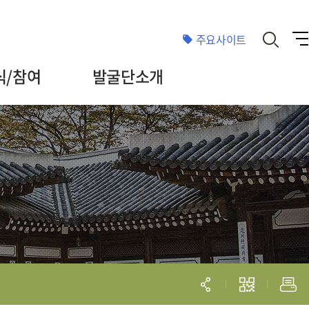
주요사이트
식/참여
발굴단소개