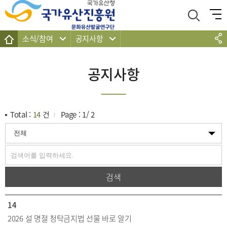
주메뉴 바로가기
본문 바로가기
하단 바로가기
소식/참여
공지사항
공지사항
Total :
14
건
Page :
1
/
2
검색
14
2026 설 명절 청탁금지법 선물 바로 알기