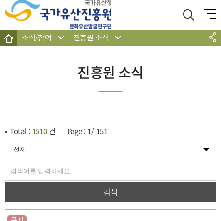
주메뉴 바로가기
본문 바로가기
하단 바로가기
소식/참여
진흥원 소식
진흥원 소식
Total :
1510
건
Page :
1
/
151
검색
공지