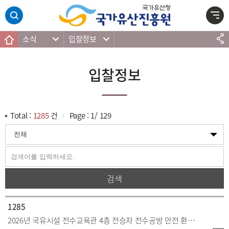
주메뉴 바로가기
본문 바로가기
하단 바로가기
소식
입찰정보
입찰정보
Total :
1285
건
Page :
1
/
129
검색
1285
2026년 국유시설 전수교육관 4층 전승자 전수공방 안전 환경개선 공사(전기)