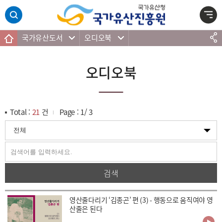
주메뉴 바로가기
본문 바로가기
하단 바로가기
국가유산도서
오디오북
오디오북
Total :
21
건
Page :
1
/
3
검색
영산줄다리기 ‘김종곤’ 편 (3) - 행동으로 움직여야 영
산줄은 된다