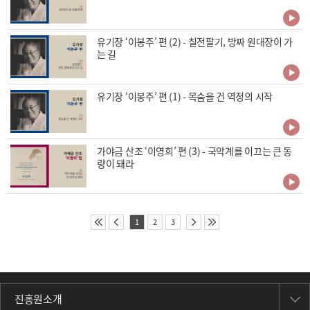
유기장 ‘이봉주’ 편 (2) - 칠전팔기, 방짜 원대장이 가
는 길
유기장 ‘이봉주’ 편 (1) - 목숨을 건 역정의 시작
가야금 산조 ‘이영희’ 편 (3) - 국악계를 이끄는 큰 동
량이 돼라
1
2
3
진흥원소개