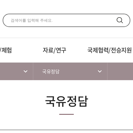
주메뉴 바로가기
본문 바로가기
하단 바로가기
/체험
자료/연구
국제협력/전승지원
국유정담
국유정담