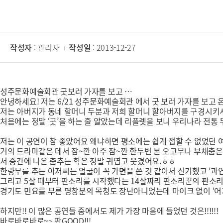
작성자
: 관리자
작성일
: 2013-12-27
성주문화예술회관 굿보러 가자를 보고 …
안녕하세요! 저는 6/21 성주문화예술회관 에서 굿 보러 가자를 보고
저는 아버지가 동네 할머니 두분과 저희 할머니 할아버지를 구경시키시
처음에는 정말 ‘굿’을 하는 줄 알았는데 리플렛을 보니 우리나라 전통
저는 이 공연이 참 좋았어요 왜냐하면 평소에는 쉽게 접할 수 없었던 
거의 드라마같은 데서 잠~깐 아주 잠~깐 한두번 본 오고무나 부채춤은
서 중간에 나온 춤추는 학은 정말 귀엽고 웃겼어요.ㅎㅎ
한량무를 추는 아저씨는 얼굴이 꼭 가면을 쓴 것 같아서 신기했고 ‘과연
그리고 5살 때부터 판소리를 시작했다는 14살짜리 판소리꾼의 판소리
경기도 민요를 부른 명창분의 목청도 장난아니었는데 마이크 없이 ‘어
하지만!! 이 많은 공연들 중에서도 제가 가장 마음에 들었던 것은!!!!!!
바로바로바로~~ 판GOOD!!!