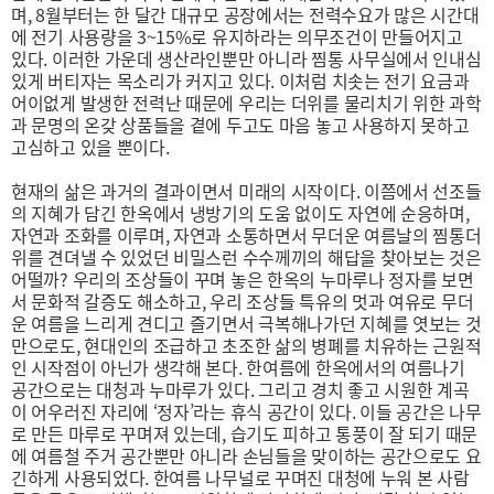
며, 8월부터는 한 달간 대규모 공장에서는 전력수요가 많은 시간대
에 전기 사용량을 3~15%로 유지하라는 의무조건이 만들어지고
있다. 이러한 가운데 생산라인뿐만 아니라 찜통 사무실에서 인내심
있게 버티자는 목소리가 커지고 있다. 이처럼 치솟는 전기 요금과
어이없게 발생한 전력난 때문에 우리는 더위를 물리치기 위한 과학
과 문명의 온갖 상품들을 곁에 두고도 마음 놓고 사용하지 못하고
고심하고 있을 뿐이다.
현재의 삶은 과거의 결과이면서 미래의 시작이다. 이쯤에서 선조들
의 지혜가 담긴 한옥에서 냉방기의 도움 없이도 자연에 순응하며,
자연과 조화를 이루며, 자연과 소통하면서 무더운 여름날의 찜통더
위를 견뎌낼 수 있었던 비밀스런 수수께끼의 해답을 찾아보는 것은
어떨까? 우리의 조상들이 꾸며 놓은 한옥의 누마루나 정자를 보면
서 문화적 갈증도 해소하고, 우리 조상들 특유의 멋과 여유로 무더
운 여름을 느리게 견디고 즐기면서 극복해나가던 지혜를 엿보는 것
만으로도, 현대인의 조급하고 초조한 삶의 병폐를 치유하는 근원적
인 시작점이 아닌가 생각해 본다. 한여름에 한옥에서의 여름나기
공간으로는 대청과 누마루가 있다. 그리고 경치 좋고 시원한 계곡
이 어우러진 자리에 ‘정자’라는 휴식 공간이 있다. 이들 공간은 나무
로 만든 마루로 꾸며져 있는데, 습기도 피하고 통풍이 잘 되기 때문
에 여름철 주거 공간뿐만 아니라 손님들을 맞이하는 공간으로도 요
긴하게 사용되었다. 한여름 나무널로 꾸며진 대청에 누워 본 사람