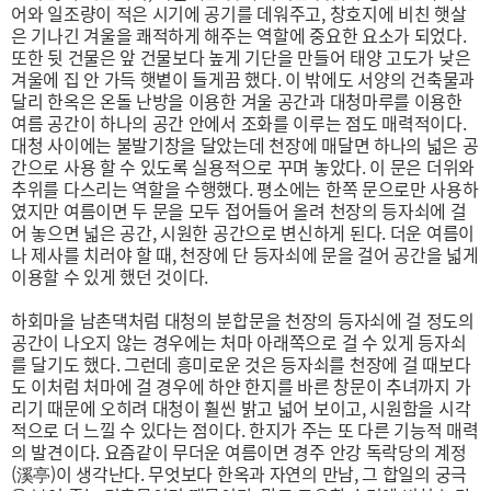
어와 일조량이 적은 시기에 공기를 데워주고, 창호지에 비친 햇살
은 기나긴 겨울을 쾌적하게 해주는 역할에 중요한 요소가 되었다.
또한 뒷 건물은 앞 건물보다 높게 기단을 만들어 태양 고도가 낮은
겨울에 집 안 가득 햇볕이 들게끔 했다. 이 밖에도 서양의 건축물과
달리 한옥은 온돌 난방을 이용한 겨울 공간과 대청마루를 이용한
여름 공간이 하나의 공간 안에서 조화를 이루는 점도 매력적이다.
대청 사이에는 불발기창을 달았는데 천장에 매달면 하나의 넓은 공
간으로 사용 할 수 있도록 실용적으로 꾸며 놓았다. 이 문은 더위와
추위를 다스리는 역할을 수행했다. 평소에는 한쪽 문으로만 사용하
였지만 여름이면 두 문을 모두 접어들어 올려 천장의 등자쇠에 걸
어 놓으면 넓은 공간, 시원한 공간으로 변신하게 된다. 더운 여름이
나 제사를 치러야 할 때, 천장에 단 등자쇠에 문을 걸어 공간을 넓게
이용할 수 있게 했던 것이다.
하회마을 남촌댁처럼 대청의 분합문을 천장의 등자쇠에 걸 정도의
공간이 나오지 않는 경우에는 처마 아래쪽으로 걸 수 있게 등자쇠
를 달기도 했다. 그런데 흥미로운 것은 등자쇠를 천장에 걸 때보다
도 이처럼 처마에 걸 경우에 하얀 한지를 바른 창문이 추녀까지 가
리기 때문에 오히려 대청이 훨씬 밝고 넓어 보이고, 시원함을 시각
적으로 더 느낄 수 있다는 점이다. 한지가 주는 또 다른 기능적 매력
의 발견이다. 요즘같이 무더운 여름이면 경주 안강 독락당의 계정
(溪亭)이 생각난다. 무엇보다 한옥과 자연의 만남, 그 합일의 궁극