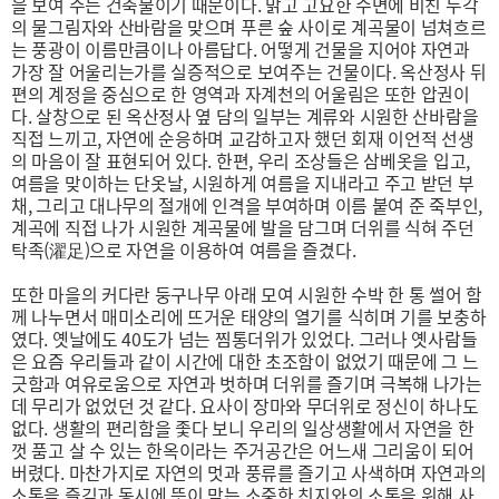
을 보여 주는 건축물이기 때문이다. 맑고 고요한 수면에 비친 누각
의 물그림자와 산바람을 맞으며 푸른 숲 사이로 계곡물이 넘쳐흐르
는 풍광이 이름만큼이나 아름답다. 어떻게 건물을 지어야 자연과
가장 잘 어울리는가를 실증적으로 보여주는 건물이다. 옥산정사 뒤
편의 계정을 중심으로 한 영역과 자계천의 어울림은 또한 압권이
다. 살창으로 된 옥산정사 옆 담의 일부는 계류와 시원한 산바람을
직접 느끼고, 자연에 순응하며 교감하고자 했던 회재 이언적 선생
의 마음이 잘 표현되어 있다. 한편, 우리 조상들은 삼베옷을 입고,
여름을 맞이하는 단옷날, 시원하게 여름을 지내라고 주고 받던 부
채, 그리고 대나무의 절개에 인격을 부여하며 이름 붙여 준 죽부인,
계곡에 직접 나가 시원한 계곡물에 발을 담그며 더위를 식혀 주던
탁족(濯足)으로 자연을 이용하여 여름을 즐겼다.
또한 마을의 커다란 둥구나무 아래 모여 시원한 수박 한 통 썰어 함
께 나누면서 매미소리에 뜨거운 태양의 열기를 식히며 기를 보충하
였다. 옛날에도 40도가 넘는 찜통더위가 있었다. 그러나 옛사람들
은 요즘 우리들과 같이 시간에 대한 초조함이 없었기 때문에 그 느
긋함과 여유로움으로 자연과 벗하며 더위를 즐기며 극복해 나가는
데 무리가 없었던 것 같다. 요사이 장마와 무더위로 정신이 하나도
없다. 생활의 편리함을 좇다 보니 우리의 일상생활에서 자연을 한
껏 품고 살 수 있는 한옥이라는 주거공간은 어느새 그리움이 되어
버렸다. 마찬가지로 자연의 멋과 풍류를 즐기고 사색하며 자연과의
소통을 즐김과 동시에 뜻이 맞는 소중한 친지와의 소통을 위해 사