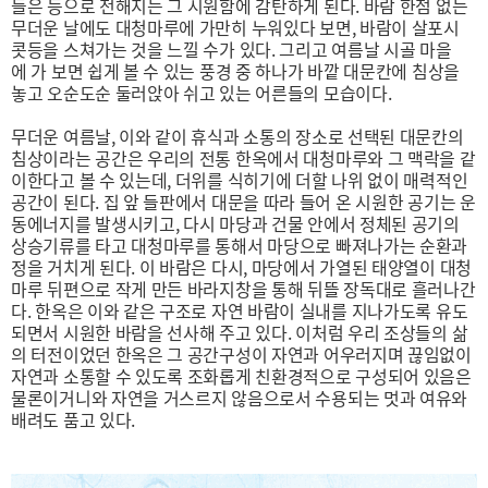
들은 등으로 전해지는 그 시원함에 감탄하게 된다. 바람 한점 없는
무더운 날에도 대청마루에 가만히 누워있다 보면, 바람이 살포시
콧등을 스쳐가는 것을 느낄 수가 있다. 그리고 여름날 시골 마을
에 가 보면 쉽게 볼 수 있는 풍경 중 하나가 바깥 대문칸에 침상을
놓고 오순도순 둘러앉아 쉬고 있는 어른들의 모습이다.
무더운 여름날, 이와 같이 휴식과 소통의 장소로 선택된 대문칸의
침상이라는 공간은 우리의 전통 한옥에서 대청마루와 그 맥락을 같
이한다고 볼 수 있는데, 더위를 식히기에 더할 나위 없이 매력적인
공간이 된다. 집 앞 들판에서 대문을 따라 들어 온 시원한 공기는 운
동에너지를 발생시키고, 다시 마당과 건물 안에서 정체된 공기의
상승기류를 타고 대청마루를 통해서 마당으로 빠져나가는 순환과
정을 거치게 된다. 이 바람은 다시, 마당에서 가열된 태양열이 대청
마루 뒤편으로 작게 만든 바라지창을 통해 뒤뜰 장독대로 흘러나간
다. 한옥은 이와 같은 구조로 자연 바람이 실내를 지나가도록 유도
되면서 시원한 바람을 선사해 주고 있다. 이처럼 우리 조상들의 삶
의 터전이었던 한옥은 그 공간구성이 자연과 어우러지며 끊임없이
자연과 소통할 수 있도록 조화롭게 친환경적으로 구성되어 있음은
물론이거니와 자연을 거스르지 않음으로서 수용되는 멋과 여유와
배려도 품고 있다.