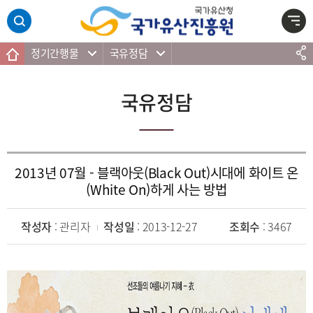
주메뉴 바로가기
본문 바로가기
하단 바로가기
정기간행물
국유정담
국유정담
2013년 07월 - 블랙아웃(Black Out)시대에 화이트 온
(White On)하게 사는 방법
작성자
: 관리자
작성일
: 2013-12-27
조회수
: 3467