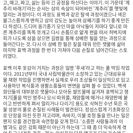
고, 매고, 짜고, 삶는 등의 긴 공정을 하신다는 이야기. 이 가운데 ‘계
추리 바래기’라는 순서는 삼의 속살이 되어버린 ‘계추리’를 햇빛에
말리는 과정이다. 이 과정도 표백과 같은 탈색 과정이겠으나 색은
불그스름하게 변하고 삼의 강도는 높아져 삼째기를 하기 좋게 만든
다 하셨다. 드디어 옹기종기 모인 마을 아낙들이 저마다 앞니로 마
른 계추리를 똑똑 쪼개고 다시 손톱으로 얇게 편을 떠서 허벅지에
피가 나도록 삼을 삼으면 길쌈을 통해 삼베한 필을 얻는 과정으로
들어간다는 것. 다시 이 삼베 한 필은 짚을 태워 만든 잿물에 삶아
마지막 표백 과정을 한 번 더 거쳐야 다음 손질로 넘어간다는 스토
리였다.
표백 이후 옷감이 거치는 과정은 일명 ‘푸새’라고 하는 풀 먹임 작업
이다. 2011년부터 국내 사립박물관이 소장하고 있는 근대섬유유
물 재현 작업을 진행하면서 실제로 우리 조상들이 일상적으로 입고
사용하던 복식품과 생활소품들의 면면을 살펴 볼 수 있었다. 백색
원단들의 대부분은 잿물이나 모아둔 쌀뜨물에 삶겨져 표백되고 쟁
치기[풀을 먹인 명주나 모시 따위를, 재양틀에 매거나 재양판에 붙
이고 반반하게 펴서 말리거나 다리기] 용도로 삭혀진 수년 묵은 곡
물 성분의 풀로 손질된 사례들이 발견된다. 정성스럽게 기초화장으
로 단장을 마친 듯한 저고리며, 속바지, 이불 호청 들을 만나는 일은
왠지 모를 경건함과 숙연함을 갖게 한다. ‘소중한 사람들과의 이
별’과도 같은 감회 때문이 아닌가 하는데 ‘그 때 좀 더 익숙하게 겪