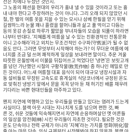
선은 차에다 두셨던 것인지.
그 노옹의 패션을 현대의 우리가 흉내 낼 수 있을 것이라고 또는 흉
내 내야 한다고 주장하려는 것이 아니다. 그리 오래 되지 않았던 시
절, 한 벌의 여름 옷을 지을 수 있는 모시나 삼베 한필을 얻기 위해
길쌈하느라 눈물 꽤나 흘렸을 할머니들과 삶고 풀 먹이고 다듬는
등의 옷감 손질로 하루가 짧았을 부녀자들의 모습을 되풀이 하라면
나부터 반대다. ‘지혜롭게 여름을 날 수 있는 친환경적인 전통문화
이니 고수해라’라고 외치는 무조건적인 수구파(守舊派)가 될 수 없
음도 안다. 그러면 무엇부터 시작해야 하는가? 이 무더운 여름에 에
너지를 조금 덜 쓰며 쾌적하게 일상을 보내려면 말이다. 추운 겨울
따뜻한 온돌방에서 이불을 뒤집어쓰고 먹었다던 ‘냉면’은 보릿고개
를 넘던 가난했던 시절의 구황작물(救荒作物) 중 하나인 메밀로 만
든 것이다. 어느새 여름철 대표 음식이 되어 대규모 냉장시설과 자
동 설비들로 무장된 고속도로 휴게실의 식당코너에서 규정된 온도
로 맞춰진 냉방기 앞에서 문을 꼭꼭 닫아 둔 채 허기진 배를 채우려
기다리는 바쁜 현대인들을 마주하고 있다.
왠지 자연에 역행하고 있는 우리들을 만들고 있다는 염려가 드는게
사실이다. 블랙 아웃 시대는 지나치게 도를 넘으며 편한 것, 빠
른 것, 쉬운 것들에 익숙해지면서 자연에 순응하며살던 옛 어른들
의 일상을 암전(暗轉) 시킨 우리들이 자초한 것이다. 필요한 것은
온도 단속이나 전력 규제가 아니라 ‘지혜’라는 가치를 명화(明化)할
줄 아는 마음 단속, 의식 규제부터 시작해봐야 하지 않을까. 블랙 아