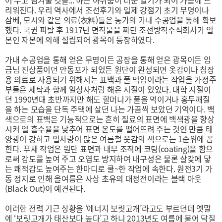
어 두고 남겨둘 것을...’하는 아쉬움이 더운 열기가 되어 가슴에 드
리워진다.
우리 역사에서 조선후기와 일제 강점기 초기 무
명이나
삼베, 모시와 같은 의료(衣料)들은 농가
의 가내 수공업을 통해 확보
했다. 국권 피탈 후
1917년 면직물을 짜던 조선방직주식회사가 일
본인 자본에 의해 설립되어 광목이 등장하였다.
가내 수공업을 통해 얻은 무명이든 공장을 통해
얻은 광목이든 임
금님 진상품이던 안동포가 되
었든 원단이 완성되면 옷감이나 침장
용 의료로
사용되기 위해서는 표백과 풀 먹임이라는 작업
을 가정주
부들은 세탁과 함께 일상사처럼 해온
시절이 있었다. 대학 시절이
던 1990년대 초반까
지만 해도 할머니가 풀을 먹이거나 홍두깨질
을
하는 모습을 단독 주택에 살던 나는 가끔씩 보
았던 기억이다. 백
색으로의 표백은 기능적으로
는 흔히 질료의 표면에 백색광을 향상
시켜 열 흡
수율을 낮추어 표면 온도를 떨어뜨려 주는 것인
만큼 태
양광이 강하고 일사량이 많은 여름철 옷
감의 색으로는 1순위에 꼽
힌다. 푸새 작업은 원
단 표면과 내부 조직에 코팅(coating)을 함으
로
써 강도를 높여 주고 오염도 방지하여 내구성은
물론 살갗에 닿
는 쾌적감도 높여주는 한마디로
쿨~한 작업에 속한다.
원전3기 가
동 정지로 인해 올여름은 사상 초유
의 대정전이라는 블랙 아웃
(Black Out)이 예견
된다.
이러한 전력 기근 상황을 ‘에너지 보릿고
개’라고도 부르던데 옛말
에 ‘보릿고개가 태산보
다 높다’고 하니 2013년도 여름에 불어 닥칠