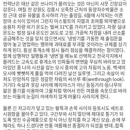
전
력난은 태산 같은 쓰나미가 몰려오는 것은 아닌
지 사뭇 긴장감이
감돈다. 며칠 전 강원도 강릉
시 오죽헌 근처의 동양자수박물관 소
장 근대 섬
유 유물을 조사하러 가는 출장길. 6월에 시작되
는 이른
장마 소식이 있어서 그런지 아스팔트의
지열과 초여름 뙤약볕으로
승용차 차량 외기 온
도는 벌써 31℃를 가리키고 있었다. 차량 실내
온도는 법정 실내 온도인 26도로 고정. 가끔씩
차창을 내려 산소를
공급해주는 것을 잊지 않으
면서도 ‘냉방기를 가동한 채 출입문을
열어 놓고
영업하는 행위에 과태료를 부과할 것이라는 규
제를 상기
하게 된다.
횡성 휴게소에 잠시 들러 점심을 해결하려는 참
이였다.
함께 상행하던 일행들과 ‘냉면’을 메뉴
로 선택하고 전국각지에서
몰려드는 고속도로
휴게소의 인파들의 면면을 무심히 바라보고 앉
아있던 중 나의 시선을 잡는 모시 중의에 고의
차림의 노옹. 백색의
모시에 빳빳하게 풀을 먹
여 다려진 날선 실루엣. 그리고 속살이 비
쳐도
민망하지 않은 정갈한 차림의 씨쓰루 룩(seethrough
look).
거기다 속살과 옷감 사이에 메
리야스가 아닌 등등거리-등나무의
얇은 줄기를
이용하여 그물처럼 엮어서 만든 여름용 속옷으
로 바라
보는 이들의 눈길이 어색하지 않게 머물
다 사라지게 한다.
물론 긴 저고리가 덮고 있는
팔뚝과 손목 사이의 등토시도 세트로
시원함을
몰아주고 있다. 구간부와 사지 말단에 제대로 통
기가 되
도록 멋진 수공예품으로 장식 아닌 장치
를 하고 계신 모습. 손에 부
채라도 하나 드셨다
면 전통 여름패션 종결자가 되셨을 텐데..합죽