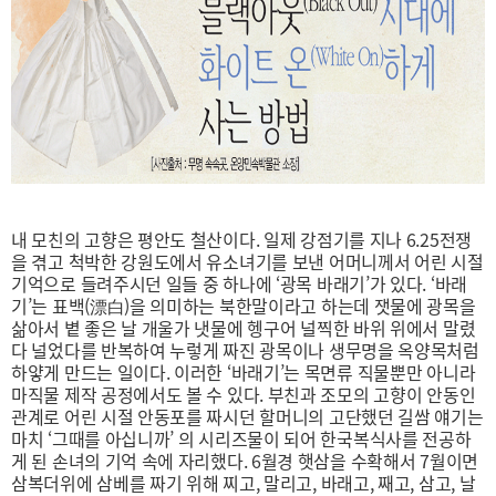
내 모친의 고향은 평안도 철산이다. 일제 강점기를 지나 6.25전쟁
을 겪고 척박한 강원도에서 유소녀기를 보낸 어머니께서 어린 시절
기억으로 들려주시던 일들 중 하나에 ‘광목 바래기’가 있다. ‘바래
기’는 표백(漂白)을 의미하는 북한말이라고 하는데 잿물에 광목을
삶아서 볕 좋은 날 개울가 냇물에 헹구어 널찍한 바위 위에서 말렸
다 널었다를 반복하여 누렇게 짜진 광목이나 생무명을 옥양목처럼
하얗게 만드는 일이다. 이러한 ‘바래기’는 목면류 직물뿐만 아니라
마직물 제작 공정에서도 볼 수 있다. 부친과 조모의 고향이 안동인
관계로 어린 시절 안동포를 짜시던 할머니의 고단했던 길쌈 얘기는
마치 ‘그때를 아십니까’ 의 시리즈물이 되어 한국복식사를 전공하
게 된 손녀의 기억 속에 자리했다. 6월경 햇삼을 수확해서 7월이면
삼복더위에 삼베를 짜기 위해 찌고, 말리고, 바래고, 째고, 삼고, 날