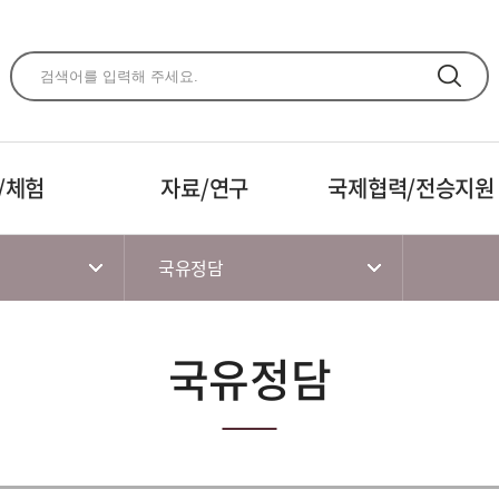
주메뉴 바로가기
본문 바로가기
하단 바로가기
/체험
자료/연구
국제협력/전승지원
국유정담
국유정담