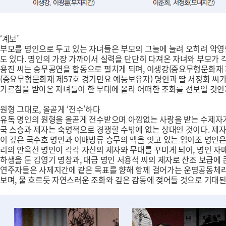
‘계보’
부모를 명인으로 두고 있는 자녀들은 부모의 그늘에 눌려 오히려 악영
도 있다. 명인의 가장 가까이서 실력을 단단히 다져온 자녀와 부모가 
용진 씨는 승무공연을 합동으로 펼치게 되며, 이생강(중요무형문화재 
(중요무형문화재 제57호 경기민요 예능보유자) 명인과 딸 서정화 씨
가르침을 받아온 자녀들이 한 무대에 올라 어떠한 조화를 선보일 것인지
원형 그대로, 올곧게 ‘전수’하다
유독 명인의 원형을 올곧게 전수받으며 아낌없는 사랑을 받는 수제자가 
국 스승과 제자는 숙명적으로 경쟁할 수밖에 없는 상대인 것이다. 제자
이 깊은 국수호 명인과 이매방류 승무의 맥을 잇고 있는 임이조 명인은
리의 안옥선 명인이 각각 자신의 제자와 무대를 꾸미게 되어, 명인 자
하생을 둔 김영기 명창과, 대금 명인 서용석 씨의 제자로 산조 보급에
연주자들은 사제지간에 같은 목표를 향해 함께 걸어가는 운명공동체라는
보며, 물 흐르듯 자연스러운 조화와 깊은 감동에 젖어들 것으로 기대