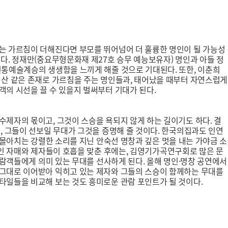
없는 가르침이 더해진다면 부모를 뛰어넘어 더 훌륭한 명인이 될 가능성
다. 정재만(중요무형문화재 제27호 승무 예능보유자) 명인과 아들 정
전통예술계승의 생생함을 느끼게 해줄 것으로 기대된다. 또한, 이춘희
 산 같은 존재로 가르침을 주는 명인들과, 태어났을 때부터 자연스럽게
의 시선을 끌 수 있을지 벌써부터 기대가 된다.
제자의 몫이고, 그것이 스승을 욕되지 않게 하는 길이기도 하다. 결
, 그들이 선보일 무대가 그것을 증명해 줄 것이다. 한국의집과도 인연
휘몰아치는 강렬한 소리를 지닌 안숙선 명창과 깊은 멋을 내는 가야금 소
명인 자매와 제자들이 호흡을 맞춘 후에는, 김영기가곡연구회로 많은 문
관람객들에게 의미 있는 무대를 선사하게 된다. 올해 명인·명창 공연에서
 그대로 이어받아 익히고 있는 제자와 그들의 스승이 함께하는 무대를
타일들을 비교해 보는 것도 흥미로운 관람 포인트가 될 것이다.