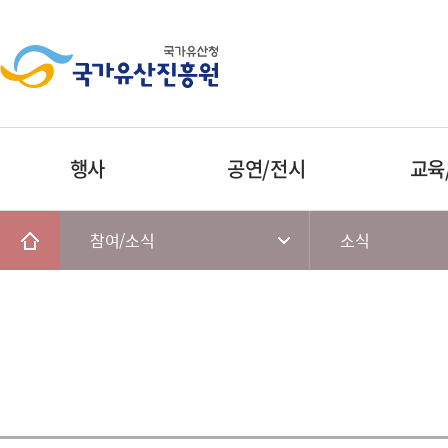
행사
공연/전시
교육
참여/소식
소식