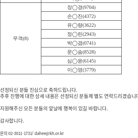
장
◯
경
(9704)
손
◯
진
(4372)
유
◯
량
(3622)
정
◯
린
(2943)
무객
(8)
박
◯
겸
(0741)
문
◯
솜
(8528)
심
◯
윤
(6145)
이
◯
영
(3779)
선정되신 분들 진심으로 축하드립니다.
추후 진행에 대한 상세 내용은 선정되신 분들께 별도 연락드리겠습니
지원해주신 모든 분들의 앞날에 행복이 있길 바랍니다.
감사합니다.
문의 02-3011-1731/ dahee@kh.or.kr