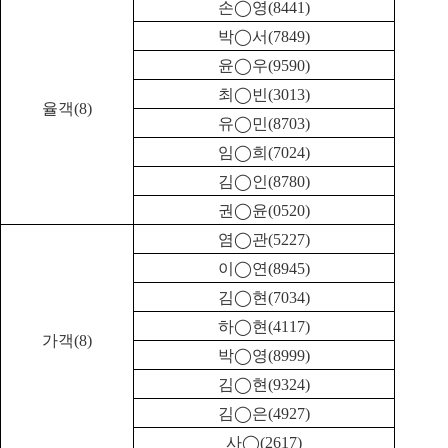
손
◯
영
(8441)
박
◯
서
(7849)
윤
◯
우
(9590)
최
◯
빈
(3013)
율객
(8)
유
◯
민
(8703)
임
◯
희
(7024)
김
◯
인
(8780)
권
◯
윤
(0520)
염
◯
관
(5227)
이
◯
연
(8945)
김
◯
현
(7034)
하
◯
현
(4117)
가객
(8)
박
◯
영
(8999)
김
◯
현
(9324)
김
◯
은
(4927)
사
◯
(2617)