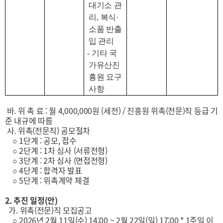
대기소 관
리
,
복식
·
소품 반출
입 관리
-
기타 국
가유산진
흥원 요구
사항
바. 위 촉 료 : 월 4,000,000원 (세전) / 진흥원 위촉(전문)직 등급 기
준 내규에 따름
사. 위촉(전문직) 공모절차
○ 1단계 : 공모, 접수
○ 2단계 : 1차 심사 (서류전형)
○ 3단계 : 2차 심사 (면접전형)
○ 4단계 : 합격자 발표
○ 5단계 : 위촉계약 체결
2. 추진 일정(안)
가. 위촉(전문)직 모집공고
○ 2026년 2월 11일(수) 14:00 ~ 2월 22일(일) 17:00 * 1주일 이