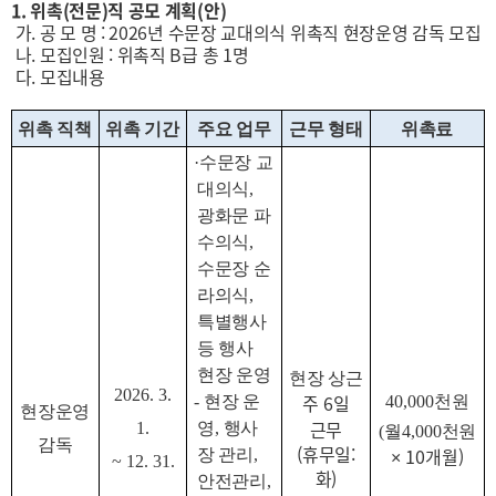
1. 위촉(전문)직 공모 계획(안)
가. 공 모 명 : 2026년 수문장 교대의식 위촉직 현장운영 감독 모집
나. 모집인원 : 위촉직 B급 총 1명
다. 모집내용
위촉 직책
위촉 기간
주요 업무
근무 형태
위촉료
·
수문장 교
대의식
,
광화문 파
수의식
,
수문장 순
라의식
,
특별행사
등 행사
현장 운영
현장 상근
2026. 3.
주
6
일
-
현장 운
40,000
천원
현장운영
근무
1.
영
,
행사
(
월
4,000
천원
감독
(
휴무일
:
× 10
개월
)
장 관리
,
~ 12. 31.
화
)
안전관리
,