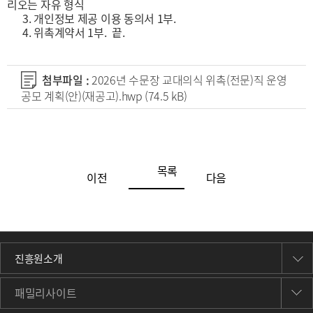
리오는 자유 형식
3. 개인정보 제공 이용 동의서 1부.
4. 위촉계약서 1부. 끝.
첨부파일 :
2026년 수문장 교대의식 위촉(전문)직 운영
공모 계획(안)(재공고).hwp
(74.5 kB)
목록
이전
다음
진흥원소개
패밀리사이트