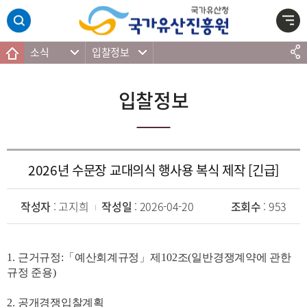
주메뉴 바로가기
본문 바로가기
하단 바로가기
소식
입찰정보
입찰정보
2026년 수문장 교대의식 행사용 복식 제작 [긴급]
작성자
: 고지희
작성일
: 2026-04-20
조회수
: 953
1.
근거규정
:
「
예산회계규정
」
제
102
조
(
일반경쟁계약에 관한
규정 준용
)
2.
공개경쟁입찰계획