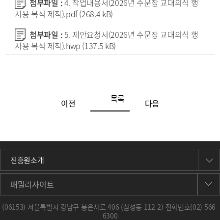
첨부파일 :
4. 작업내용서(2026년 수문장 교대의식 행
사용 복식 제작).pdf
(268.4 kB)
첨부파일 :
5. 제안요청서(2026년 수문장 교대의식 행
사용 복식 제작).hwp
(137.5 kB)
목록
이전
다음
진흥원소개
패밀리사이트
(06153) 서울특별시 강남구 봉은사로 406 (삼성동 112-2) 전화번호
(02) 566-
6300