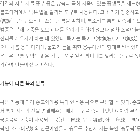
각각의 사찰 사물 중 범종은 땅속과 특히 지옥에 있는 중생들을 제도(
불교의례에서 북은 법을 알리는 도구로 사용된다. 그 소리가 장중하고 
(普說) 등의 법요식 때 쓰는 큰 북을 말하며, 북소리를 통하여 속세의
범종은 본래 대중을 모으고 때를 알리기 위하여 쳤으나 점차 조석예불이
진리를 깨우치게 하는 데 있었다. 목어는 목어고(木魚鼓), 어고(魚鼓
으나 차츰 용의 머리에, 물고기 몸을 취한 용두어신의 형태로 변하였다
운판은 구름 모양의 얇은 청동판으로 원래 끼니때를 알리는 용도로 썼
위하여 만들어졌다고 한다.
기능에 따른 북의 분류
북은 기능에 따라 종교의례용 북과 연주용 북으로 구분할 수 있다. 종
서 북이 사람과 신을 연결해주는 매개 도구로 중시되었던 예처럼 무속
궁중음악과 춤에 사용되는 북(건고 建鼓, 무고 舞鼓, 좌고 座鼓, 교방고
북인 ‘소고(小鼓)’와 전문예인들이 승무를 추면서 치는 북인 ‘승무북’ 