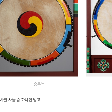
승무북
사찰 사물 중 하나인 법고