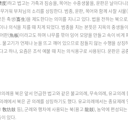
濟度)하고 법고는 가축과 짐승을, 목어는 수중생물을, 운판은 날아다니
무거워 부처님의 소리를 상징한다. 범종, 운판, 목어와 함께 사찰 사물
 모든 축생(畜生)을 제도한다는 의미를 지니고 있다. 법을 전하는 북으로
나 의식을 치를 때 치게 되었다. 범종을 치는 본뜻은 지옥의 중생들이
), 어판(魚板)이라고도 하며 나무를 깎아 잉어 모양을 만들고 속이 비
. 물고기가 언제나 눈을 뜨고 깨어 있으므로 잠들지 않는 수행을 상징
다고 하나, 요즘은 조석 예불 때 치는 의식용구로 사용된다. 운판은 
교의례용 북은 앞서 언급한 법고와 같은 불교의례, 무속의례, 유교의례
의례에서 북은 곧 의례를 상징하기도 했다. 유교의례에서는 종묘제례 
 敎坊鼓 등), 군례와 행차에 사용되는 북(용고 龍鼓), 농악에 편성되는 
등이 있다.