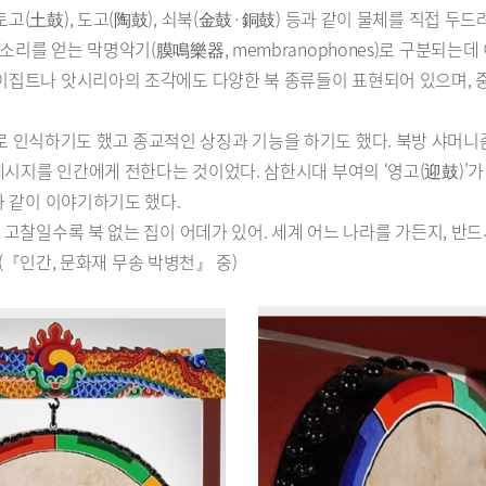
(土鼓), 도고(陶鼓), 쇠북(金鼓·銅鼓) 등과 같이 물체를 직접 두드려 
소리를 얻는 막명악기(膜鳴樂器, membranophones)로 구분되는데
 이집트나 앗시리아의 조각에도 다양한 북 종류들이 표현되어 있으며, 
 인식하기도 했고 종교적인 상징과 기능을 하기도 했다. 북방 샤머니
 메시지를 인간에게 전한다는 것이었다. 삼한시대 부여의 ‘영고(迎鼓)
과 같이 이야기하기도 했다.
된 고찰일수록 북 없는 집이 어데가 있어. 세계 어느 나라를 가든지, 반
천 (『인간, 문화재 무송 박병천』 중)