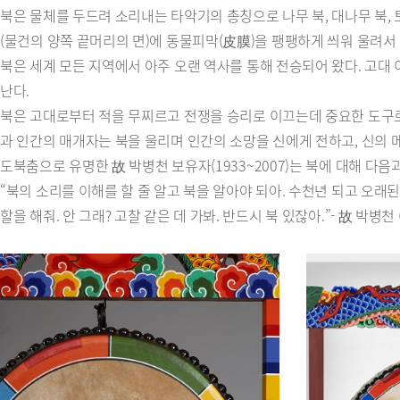
북은 물체를 두드려 소리내는 타악기의 총칭으로 나무 북, 대나무 북, 토고
(물건의 양쪽 끝머리의 면)에 동물피막(皮膜)을 팽팽하게 씌워 울려서 
북은 세계 모든 지역에서 아주 오랜 역사를 통해 전승되어 왔다. 고대
난다.
북은 고대로부터 적을 무찌르고 전쟁을 승리로 이끄는데 중요한 도구로
과 인간의 매개자는 북을 울리며 인간의 소망을 신에게 전하고, 신의
도북춤으로 유명한 故 박병천 보유자(1933~2007)는 북에 대해 다음
“북의 소리를 이해를 할 줄 알고 북을 알아야 되아. 수천년 되고 오래
할을 해줘. 안 그래? 고찰 같은 데 가봐. 반드시 북 있잖아.”- 故 박병