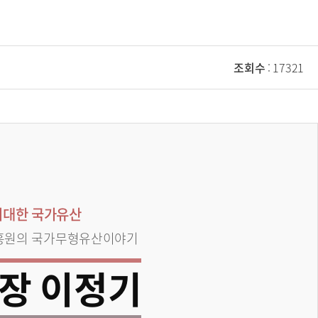
조회수
: 17321
위대한 국가유산
흥원의 국가무형유산이야기
장 이정기