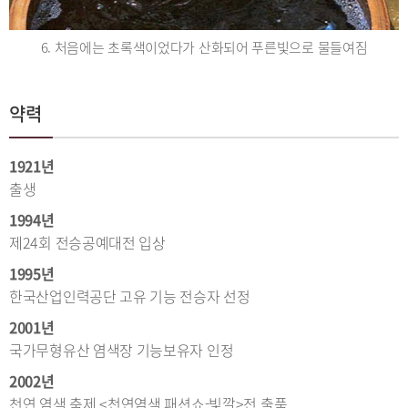
6. 처음에는 초록색이었다가 산화되어 푸른빛으로 물들여짐
약력
1921년
출생
1994년
제24회 전승공예대전 입상
1995년
한국산업인력공단 고유 기능 전승자 선정
2001년
국가무형유산 염색장 기능보유자 인정
2002년
천연 염색 축제 <천연염색 패션쇼-빛깔>전 출품