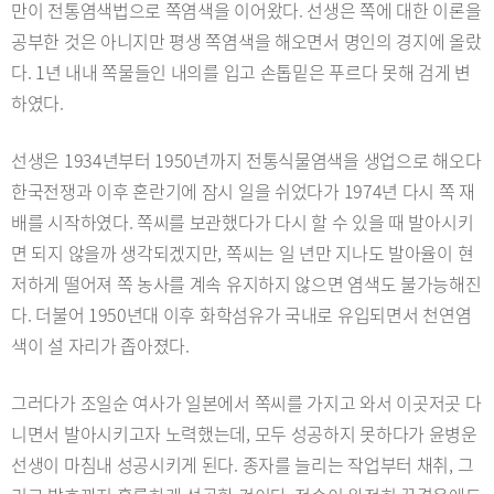
만이 전통염색법으로 쪽염색을 이어왔다. 선생은 쪽에 대한 이론을
공부한 것은 아니지만 평생 쪽염색을 해오면서 명인의 경지에 올랐
다. 1년 내내 쪽물들인 내의를 입고 손톱밑은 푸르다 못해 검게 변
하였다.
선생은 1934년부터 1950년까지 전통식물염색을 생업으로 해오다
한국전쟁과 이후 혼란기에 잠시 일을 쉬었다가 1974년 다시 쪽 재
배를 시작하였다. 쪽씨를 보관했다가 다시 할 수 있을 때 발아시키
면 되지 않을까 생각되겠지만, 쪽씨는 일 년만 지나도 발아율이 현
저하게 떨어져 쪽 농사를 계속 유지하지 않으면 염색도 불가능해진
다. 더불어 1950년대 이후 화학섬유가 국내로 유입되면서 천연염
색이 설 자리가 좁아졌다.
그러다가 조일순 여사가 일본에서 쪽씨를 가지고 와서 이곳저곳 다
니면서 발아시키고자 노력했는데, 모두 성공하지 못하다가 윤병운
선생이 마침내 성공시키게 된다. 종자를 늘리는 작업부터 채취, 그