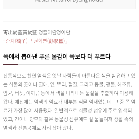
靑出於藍靑於藍 청출어람청어람
- 순자(荀子) 「권학편(勸學篇)」
쪽에서 뽑아낸 푸른 물감이 쪽보다 더 푸르다
전통적으로 천연 염색은 옛날 사람들이 아름다운 색을 함유하고 있
는 식물의 꽃이나 열매, 잎, 뿌리, 껍질, 그리고 동물, 광물, 해조류,
암균, 버섯, 이끼류 등에서 색을 나타내는 물질을 추출하여 이용해
왔다. 예전에는 염색의 염료가 대부분 식물 염재였는데, 그 중 쪽 염
료가 가장 많이 사용됐다. 일반적으로 식물성 섬유에 주로 염색되
었고, 견이나 양모와 같은 동물성 섬유에도 잘 물들여져 생활 속의
염색과 전통공예로 자리 잡아 왔다.