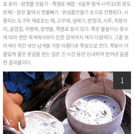
료 분리 - 양잿물 만들기 - 쪽염료 배합 - 6일후 염색 시작(10회 정도
반복) - 맑은 물에서 잿물빼기 - 완성품만들기 순으로 진행된다. 사
용되는 도구와 재료로는 채, 고무래, 널베기, 받침대, 시루, 독항아
리, 굴껍질, 무명베, 양잿물, 쪽염료 등이 있다. 쪽은 물들이는 횟수
에 따라 연한 옥색에서부터 진한 감색까지 색이 다양하다. 그중 보
라색이 약간 섞인 남색을 가장 아름다운 쪽빛으로 친다. 쪽빛이 아
름답게 물든 옷감을 얻는 일은 긴 시간 동안 인내하여 얻어낸 달콤
한 결과물이다.