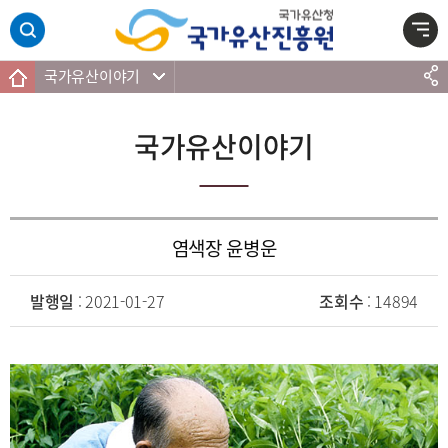
주메뉴 바로가기
본문 바로가기
하단 바로가기
국가유산이야기
국가유산이야기
염색장 윤병운
발행일
: 2021-01-27
조회수
: 14894