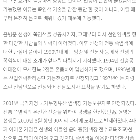
리고 발효까지 훌륭하게 성공한 것이다. 전승이 완전히 끊겼음에도
가능했던 이유는 쪽염색 기술을 잠깐 동안 한 것이 아니라, 어릴 때
부터 온전히 몸으로 배워나갔기 때문에 가능했다.
윤병운 선생이 쪽염색을 성공시키자, 그때부터 다시 천연염색을 향
한 다양한 사람들의 노력이 이어졌다. 이후 선생의 전통 쪽염색에
대한 관심이 쏟아져 1990년대에는 방송 및 신문사 등에서 선생의
쪽염색에 대한 소개가 앞다퉈 다뤄지기 시작했다. 1994년 전승공
예대전에 모시한복 2점을 출품하여 입선하기도 했으며, 1995년에
는 산업인력관리공단 기능전승자로 선정되었고 1997년에는 자랑
스런 전남인으로 선정되어 전남도지사 표창을 받기도 하였다.
2001년 국가지정 국가무형유산 염색장 기능보유자로 인정되었다.
전통 쪽염색의 온전한 전승을 위하여 평생을 헌신했던 故 윤병운
선생은 2010년 8월 향년 90세의 나이에 노환으로 별세하였다. 4대
째 이어온 가업은 선생의 아들인 윤대중(염색장 전수교육조교)선
생으로 그 맥이 이어져 오고 있으며, 쪽염색을 이용한 다양한 상품