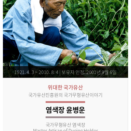
1921. 4. 3 ~ 2010. 8. 4 | 보유자 인정: 2001년 9월 6일
위대한 국가유산
국가유산진흥원의 국가무형유산이야기
염색장 윤병운
국가무형유산 염색장
Master Artisan of Dyeing Holder