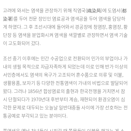
고려에 와서는 염색을 관장하기 위해 직염국(織染局)에 도염서(都
染署)를 두어 전문 장인인 염료공과 염색공을 두어 염색을 담당하
게 하였다. 그 후 조선시대에 들어와서 경공장에 청염장, 홍염장, 황
단장 등 염색을 분업화시켜 염색을 색깔별로 관장하면서 염색 기술
이 고도화되어 갔다.
조선 중기 이후에는 민간 수공업으로 전환되어 민가의 부업이나 가
내의 생필 목적으로 자급자족하게 되었는데 이로 인해 반가 이상의
서민층에서도 염색의 욕구가 고조되어 혼수품으로 의류 및 이불,
생활용품, 보자기 등 다양한 전통염색이 가내의 비법으로 발달되어
왔다. 그러나 1856년 합성염료의 출현과 한국전쟁을 거치면서 잠
시 단절되다가 1970년대 후반부터 계승, 재현되어 환경오염이 심
각한 문제로 대두되는 오늘날 일반대중들 사이에 가장 선호하는 전
통공예로 부각되고 있는 분야이다.
쪽염색은 옛날 처녀들이 시집갈 때 쪽물들인 이불을 해가는 게 소