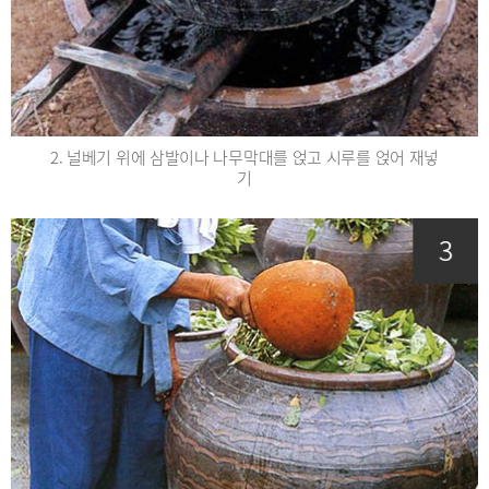
2. 널베기 위에 삼발이나 나무막대를 얹고 시루를 얹어 재넣
기