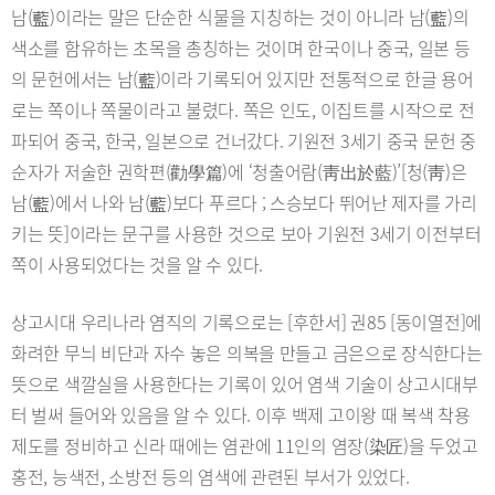
남(藍)이라는 말은 단순한 식물을 지칭하는 것이 아니라 남(藍)의
색소를 함유하는 초목을 총칭하는 것이며 한국이나 중국, 일본 등
의 문헌에서는 남(藍)이라 기록되어 있지만 전통적으로 한글 용어
로는 쪽이나 쪽물이라고 불렸다. 쪽은 인도, 이집트를 시작으로 전
파되어 중국, 한국, 일본으로 건너갔다. 기원전 3세기 중국 문헌 중
순자가 저술한 권학편(勸學篇)에 ‘청출어람(靑出於藍)’[청(靑)은
남(藍)에서 나와 남(藍)보다 푸르다 ; 스승보다 뛰어난 제자를 가리
키는 뜻]이라는 문구를 사용한 것으로 보아 기원전 3세기 이전부터
쪽이 사용되었다는 것을 알 수 있다.
상고시대 우리나라 염직의 기록으로는 [후한서] 권85 [동이열전]에
화려한 무늬 비단과 자수 놓은 의복을 만들고 금은으로 장식한다는
뜻으로 색깔실을 사용한다는 기록이 있어 염색 기술이 상고시대부
터 벌써 들어와 있음을 알 수 있다. 이후 백제 고이왕 때 복색 착용
제도를 정비하고 신라 때에는 염관에 11인의 염장(染匠)을 두었고
홍전, 능색전, 소방전 등의 염색에 관련된 부서가 있었다.