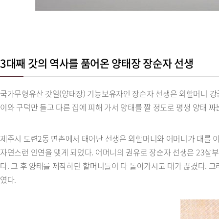
3대째 갓의 역사를 품어온 양태장 장순자 선생
국가무형유산 갓일(양태장) 기능보유자인 장순자 선생은 외할머니 강군
이와 구덕만 들고 다른 집에 피해 가서 양태를 짤 정도로 평생 양태 짜
제주시 도련2동 면촌에서 태어난 선생은 외할머니와 어머니가 대를 
자연스런 인연을 맺게 되었다. 어머니의 권유로 장순자 선생은 23살부
다. 그 후 양태를 제작하던 할머니들이 다 돌아가시고 대가 끊겼다.
였다.