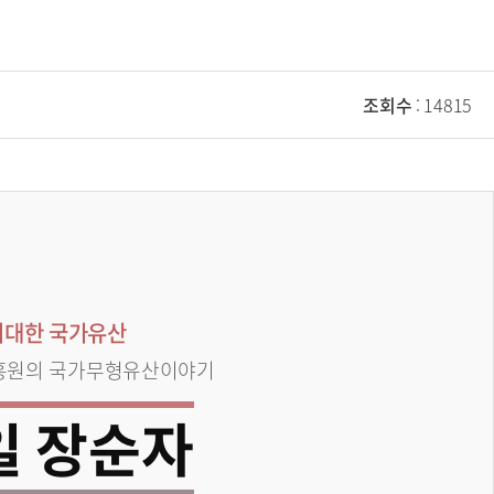
조회수
: 14815
위대한 국가유산
흥원의 국가무형유산이야기
일 장순자