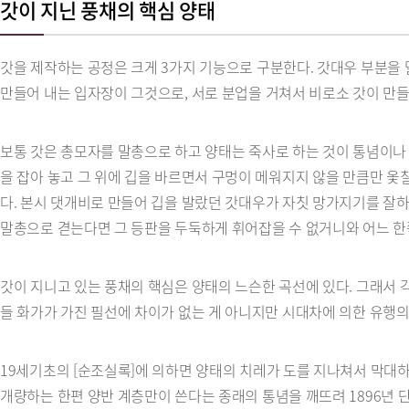
갓이 지닌 풍채의 핵심 양태
갓을 제작하는 공정은 크게 3가지 기능으로 구분한다. 갓대우 부분을
만들어 내는 입자장이 그것으로, 서로 분업을 거쳐서 비로소 갓이 만들
보통 갓은 총모자를 말총으로 하고 양태는 죽사로 하는 것이 통념이나 
을 잡아 놓고 그 위에 깁을 바르면서 구멍이 메워지지 않을 만큼만 옻
다. 본시 댓개비로 만들어 깁을 발랐던 갓대우가 자칫 망가지기를 잘
말총으로 겯는다면 그 등판을 두둑하게 휘어잡을 수 없거니와 어느 한쪽
갓이 지니고 있는 풍채의 핵심은 양태의 느슨한 곡선에 있다. 그래서 
들 화가가 가진 필선에 차이가 없는 게 아니지만 시대차에 의한 유행의
19세기초의 [순조실록]에 의하면 양태의 치레가 도를 지나쳐서 막대하
개량하는 한편 양반 계층만이 쓴다는 종래의 통념을 깨뜨려 1896년 