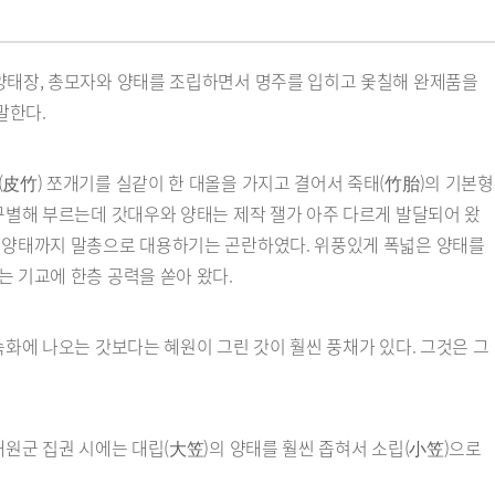
 양태장, 총모자와 양태를 조립하면서 명주를 입히고 옻칠해 완제품을
말한다.
皮竹) 쪼개기를 실같이 한 대올을 가지고 결어서 죽태(竹胎)의 기본형
구별해 부르는데 갓대우와 양태는 제작 잴가 아주 다르게 발달되어 왔
나 양태까지 말총으로 대용하기는 곤란하였다. 위풍있게 폭넓은 양태를
 기교에 한층 공력을 쏟아 왔다.
속화에 나오는 갓보다는 혜원이 그린 갓이 훨씬 풍채가 있다. 그것은 그
대원군 집권 시에는 대립(大笠)의 양태를 훨씬 좁혀서 소립(小笠)으로