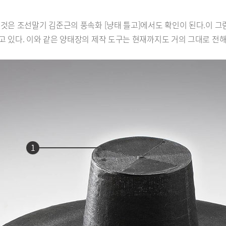
것은 조선말기 김준근의 풍속화 [냥태 틀고]에서도 확인이 된다.이 그
 있다. 이와 같은 양태장의 제작 도구는 현재까지도 거의 그대로 전해