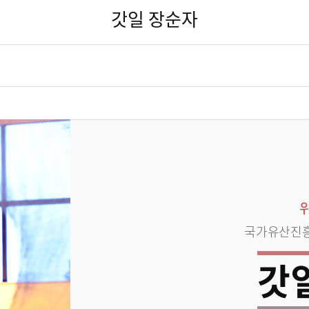
갓일 장순자
국가유산진
갓