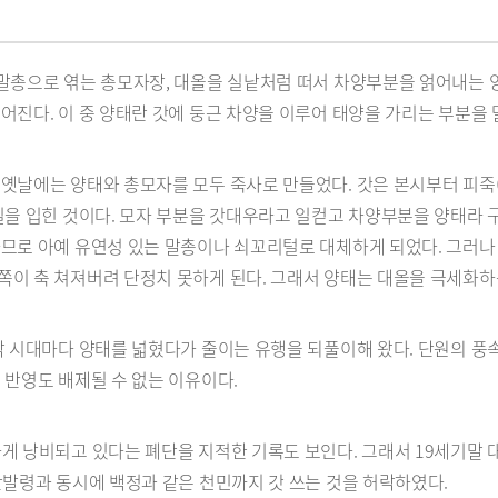
 말총으로 엮는 총모자장, 대올을 실낱처럼 떠서 차양부분을 얽어내는
어진다. 이 중 양태란 갓에 둥근 차양을 이루어 태양을 가리는 부분을 
옛날에는 양태와 총모자를 모두 죽사로 만들었다. 갓은 본시부터 피죽(
칠을 입힌 것이다. 모자 부분을 갓대우라고 일컫고 차양부분을 양태라 
하므로 아예 유연성 있는 말총이나 쇠꼬리털로 대체하게 되었다. 그러
이 축 쳐져버려 단정치 못하게 된다. 그래서 양태는 대올을 극세화하는
각 시대마다 양태를 넓혔다가 줄이는 유행을 되풀이해 왔다. 단원의 풍
 반영도 배제될 수 없는 이유이다.
게 낭비되고 있다는 폐단을 지적한 기록도 보인다. 그래서 19세기말 
단발령과 동시에 백정과 같은 천민까지 갓 쓰는 것을 허락하였다.