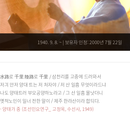
1940. 9. 8. ~ | 보유자 인정: 2000년 7월 22일
水路로 千里 陸路로 千里 / 삼천리를 고중에 드러와서
저긔 안저 양대 트는 저 처자야 / 저 산 일흠 무엇이라드냐
나도 양태트러 부모공양하노라고 / 그 산 일흠 몰낫더니
옛적노인이 일너 전한 말이 / 제주 한라산이라 합듸다.
- 양태가 중 (조선민요연구_ 고정옥, 수선사, 1949)