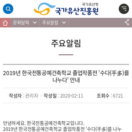
주메뉴 바로가기
본문 바로가기
하단 바로가기
문화달력
주요알림
주요알림
2019년 한국전통공예건축학교 졸업작품전 '수다(手多)를
나누다' 안내
작성자
: 관리자
작성일
: 2020-02-11
조회수
: 6721
안녕하세요. 한국전통공예건축학교입니다.
2019년 한국전통공예건축학교 졸업작품전 '수다(手多)를 나누