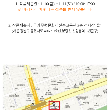
작품제출일
토
1.
: 1. 10(금
) ~ 1. 11(
) /
10:00~17:00
※ 마감시간 이후에는 접수를 받지 않습니다.
작품제출처
국가무형문화재전수교육관
층 전시장
올
2.
:
3
'
'
서울 강남구 봉은사로
호선
분당선 선정릉역
번출구
(
406 / 9
,
3
)