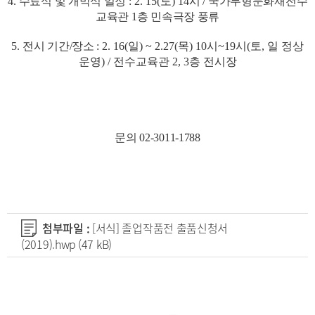
4.
수료식 및 개막식 일정
: 2. 15(
토
) 14
시
/
국가무형문화재전수
교육관
1
층 민속극장 풍류
5. 전시
기간/장소
: 2. 16(일
) ~ 2.27(목) 10시~19시(토, 일 정상
운영) / 전수교육관 2, 3층 전시장
문의 02-3011-1788
첨부파일 :
[서식] 졸업작품전 출품신청서
(2019).hwp
(47 kB)